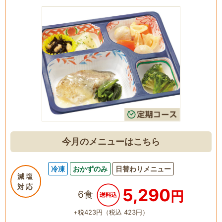
今月のメニューはこちら
冷凍
おかずのみ
日替わりメニュー
減塩
対応
5,290
円
6食
+税423円（税込 423円）