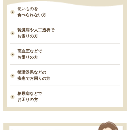
硬いものを
2021/03/24
食べられない方
脂質制限中にお勧め！低脂肪・高タンパクな“魚”６つ
腎臓病や人工透析で
2021/03/03
お困りの方
早期の脂肪肝は改善できる！すぐ始めるべき５つの食事管理
高血圧などで
お困りの方
2021/02/23
タンパク制限中の朝食は何を食べたら良い？ー1日タンパク50gの場合
循環器系などの
ー
疾患でお困りの方
2021/02/09
糖尿病などで
糖尿病性腎症を進行させないための食事療法
お困りの方
2021/02/03
胆石症になりやすい人の７つの習慣・特徴