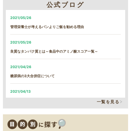
公式ブログ
システム改修による、臨時の営業時間短縮について
2021/05/26
2026/01/22
管理栄養士が考えるパンよりご飯を勧める理由
【続報】雪による遅延のご案内
2021/05/26
2026/01/21
良質なタンパク質とは～食品中のアミノ酸スコア一覧～
雪による遅延のご案内
2021/04/26
2026/01/13
糖尿病の3大合併症について
MFS定期コース締め切り日時変更について
2021/04/13
2025/12/09
そのカリウム制限、本当に必要なの？
一覧を見る
MFSお試しセットの締め切り日時変更について
2021/03/29
2025/11/18
減塩表示の落とし穴！その表示、本当に減塩？
11/18 臨時休業のお知らせ