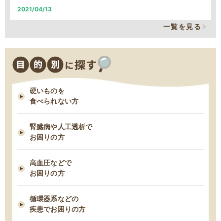
2021/04/13
2025/12/09
そのカリウム制限、本当に必要なの？
一覧を見る
MFSお試しセットの締め切り日時変更について
2021/03/29
2025/11/18
減塩表示の落とし穴！その表示、本当に減塩？
11/18 臨時休業のお知らせ
硬いものを
2021/03/24
食べられない方
脂質制限中にお勧め！低脂肪・高タンパクな“魚”６つ
腎臓病や人工透析で
2021/03/03
お困りの方
早期の脂肪肝は改善できる！すぐ始めるべき５つの食事管理
高血圧などで
お困りの方
2021/02/23
タンパク制限中の朝食は何を食べたら良い？ー1日タンパク50gの場合
循環器系などの
ー
疾患でお困りの方