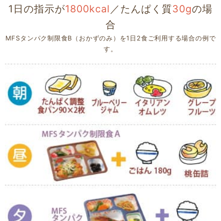
1日の指示が
1800kcal
／たんぱく質
30g
の場
合
MFSタンパク制限食B（おかずのみ）を1日2食ご利用する場合の例で
す。