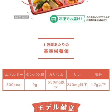
エネルギー
タンパク質
カリウム
リン
塩分
550mg以
300kcal
9g
240mg以下
1.7g以下
下