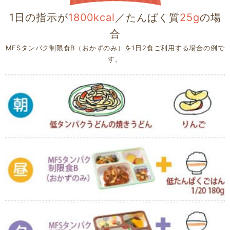
1日の指示が
1800kcal
／たんぱく質
25g
の場
合
MFSタンパク制限食B（おかずのみ）を1日2食ご利用する場合の例で
す。