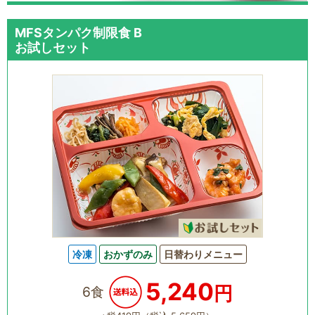
MFSタンパク制限食 B
お試しセット
冷凍
おかずのみ
日替わりメニュー
5,240
円
6食