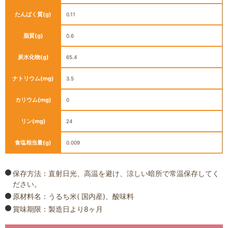
たんぱく質
(g)
0.11
脂質
(g)
0.6
炭水化物
(g)
65.4
ナトリウム
(mg)
3.5
カリウム
(mg)
0
リン
(mg)
24
食塩相当量
(g)
0.009
保存方法：直射日光、高温を避け、涼しい暗所で常温保存してく
ださい。
原材料名：うるち米( 国内産)、酸味料
賞味期限：製造日より8ヶ月