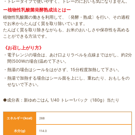
トレータイプで使いやすく、トレーのにおいも気になりません。
ー植物性乳酸菌発酵熟成法とはー
植物性乳酸菌の働きを利用して、〔発酵・熟成〕を行い、その過程
でお米からたんぱく質を取り除いています。
たんぱく質を取り除きながらも、お米のおいしさや保存性を高める
ことができる方法です。
《お召し上がり方》
電子レンジの場合は、あけ口よりラベルを点線まではがし、約2分
間(500Wの場合)温めて下さい。
熱湯の場合はシールをはがさず、15分程度加熱して下さい。
熱湯で加熱する場合はシール面を上にし、重ねたり、おもしをの
せないで下さい。
●成分表：新ゆめごはん 1/40 トレー1パック（180g）当たり
エネルギー
(kcal)
268
水分
(g)
114.0