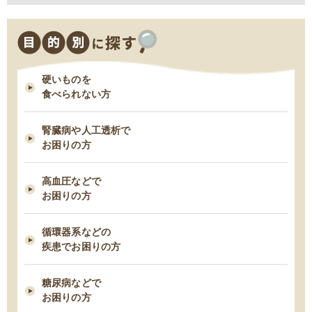
2021/03/29
2025/11/18
減塩表示の落とし穴！その表示、本当に減塩？
11/18 臨時休業のお知らせ
硬いものを
2021/03/24
食べられない方
脂質制限中にお勧め！低脂肪・高タンパクな“魚”６つ
腎臓病や人工透析で
2021/03/03
お困りの方
早期の脂肪肝は改善できる！すぐ始めるべき５つの食事管理
高血圧などで
お困りの方
2021/02/23
タンパク制限中の朝食は何を食べたら良い？ー1日タンパク50gの場合
循環器系などの
ー
疾患でお困りの方
2021/02/09
糖尿病などで
糖尿病性腎症を進行させないための食事療法
お困りの方