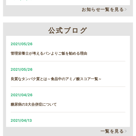
システム改修による、臨時の営業時間短縮について
お知らせ一覧を見る
2026/06/05
公式ブログ
システム改修による、臨時の営業時間短縮について
2021/05/26
2026/01/22
管理栄養士が考えるパンよりご飯を勧める理由
【続報】雪による遅延のご案内
2021/05/26
2026/01/21
良質なタンパク質とは～食品中のアミノ酸スコア一覧～
雪による遅延のご案内
2021/04/26
2026/01/13
糖尿病の3大合併症について
MFS定期コース締め切り日時変更について
2021/04/13
2025/12/09
そのカリウム制限、本当に必要なの？
一覧を見る
MFSお試しセットの締め切り日時変更について