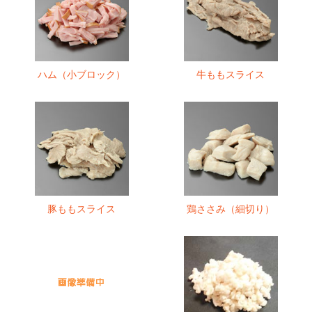
ハム（小ブロック）
牛ももスライス
豚ももスライス
鶏ささみ（細切り）