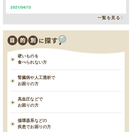
2021/04/13
2025/12/09
そのカリウム制限、本当に必要なの？
一覧を見る
MFSお試しセットの締め切り日時変更について
2021/03/29
2025/11/18
減塩表示の落とし穴！その表示、本当に減塩？
11/18 臨時休業のお知らせ
硬いものを
2021/03/24
食べられない方
脂質制限中にお勧め！低脂肪・高タンパクな“魚”６つ
腎臓病や人工透析で
2021/03/03
お困りの方
早期の脂肪肝は改善できる！すぐ始めるべき５つの食事管理
高血圧などで
お困りの方
2021/02/23
タンパク制限中の朝食は何を食べたら良い？ー1日タンパク50gの場合
循環器系などの
ー
疾患でお困りの方