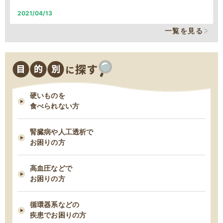
2021/04/13
2025/12/09
そのカリウム制限、本当に必要なの？
一覧を見る
MFSお試しセットの締め切り日時変更について
2021/03/29
2025/11/18
減塩表示の落とし穴！その表示、本当に減塩？
11/18 臨時休業のお知らせ
硬いものを
2021/03/24
食べられない方
脂質制限中にお勧め！低脂肪・高タンパクな“魚”６つ
腎臓病や人工透析で
2021/03/03
お困りの方
早期の脂肪肝は改善できる！すぐ始めるべき５つの食事管理
高血圧などで
お困りの方
2021/02/23
タンパク制限中の朝食は何を食べたら良い？ー1日タンパク50gの場合
循環器系などの
ー
疾患でお困りの方