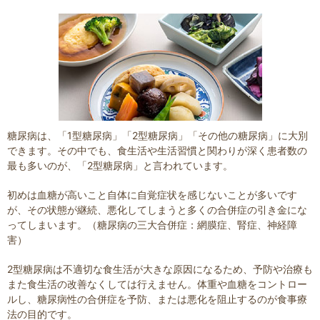
糖尿病は、「1型糖尿病」「2型糖尿病」「その他の糖尿病」に大別
できます。その中でも、食生活や生活習慣と関わりが深く患者数の
最も多いのが、「2型糖尿病」と言われています。
初めは血糖が高いこと自体に自覚症状を感じないことが多いです
が、その状態が継続、悪化してしまうと多くの合併症の引き金にな
ってしまいます。（糖尿病の三大合併症：網膜症、腎症、神経障
害）
2型糖尿病は不適切な食生活が大きな原因になるため、予防や治療も
また食生活の改善なくしては行えません。体重や血糖をコントロー
ルし、糖尿病性の合併症を予防、または悪化を阻止するのが食事療
法の目的です。