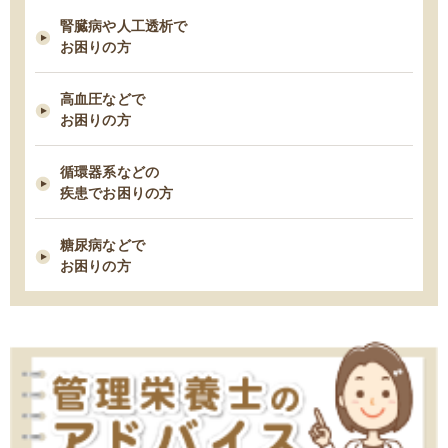
腎臓病や人工透析で
2021/03/03
お困りの方
早期の脂肪肝は改善できる！すぐ始めるべき５つの食事管理
高血圧などで
お困りの方
2021/02/23
タンパク制限中の朝食は何を食べたら良い？ー1日タンパク50gの場合
循環器系などの
ー
疾患でお困りの方
2021/02/09
糖尿病などで
糖尿病性腎症を進行させないための食事療法
お困りの方
2021/02/03
胆石症になりやすい人の７つの習慣・特徴