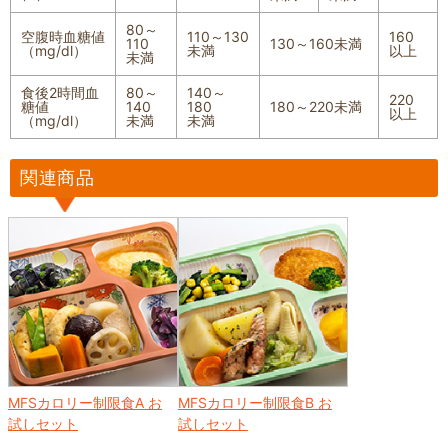
80～
空腹時血糖値
110～130
160
110
130～160未満
（mg/dl）
未満
以上
未満
食後2時間血
80～
140～
220
糖値
140
180
180～220未満
以上
（mg/dl）
未満
未満
関連商品
MFSカロリー制限食A お
MFSカロリー制限食B お
試しセット
試しセット