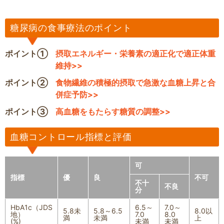
糖尿病の食事療法のポイント
ポイント①
摂取エネルギー・栄養素の適正化で適正体重
維持>>
ポイント②
食物繊維の積極的摂取で急激な血糖上昇と合
併症予防>>
ポイント③
高血糖をもたらす糖質の調整>>
血糖コントロール指標と評価
可
指標
優
良
不可
不十
不良
分
HbA1c（JDS
6.5～
7.0～
5.8未
5.8～6.5
8.0以
地）
7.0
8.0
満
未満
上
(%)
未満
未満