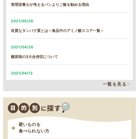
2026/01/22
管理栄養士が考えるパンよりご飯を勧める理由
【続報】雪による遅延のご案内
2021/05/26
2026/01/21
良質なタンパク質とは～食品中のアミノ酸スコア一覧～
雪による遅延のご案内
2021/04/26
2026/01/13
糖尿病の3大合併症について
MFS定期コース締め切り日時変更について
2021/04/13
2025/12/09
そのカリウム制限、本当に必要なの？
一覧を見る
MFSお試しセットの締め切り日時変更について
2021/03/29
2025/11/18
減塩表示の落とし穴！その表示、本当に減塩？
11/18 臨時休業のお知らせ
硬いものを
2021/03/24
食べられない方
脂質制限中にお勧め！低脂肪・高タンパクな“魚”６つ