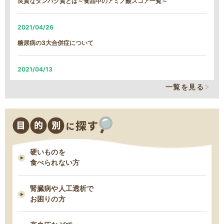
良質なタンパク質とは～食品中のアミノ酸スコア一覧～
雪による遅延のご案内
2021/04/26
2026/01/13
糖尿病の3大合併症について
MFS定期コース締め切り日時変更について
2021/04/13
2025/12/09
そのカリウム制限、本当に必要なの？
一覧を見る
MFSお試しセットの締め切り日時変更について
2021/03/29
2025/11/18
減塩表示の落とし穴！その表示、本当に減塩？
11/18 臨時休業のお知らせ
硬いものを
2021/03/24
食べられない方
脂質制限中にお勧め！低脂肪・高タンパクな“魚”６つ
腎臓病や人工透析で
2021/03/03
お困りの方
早期の脂肪肝は改善できる！すぐ始めるべき５つの食事管理