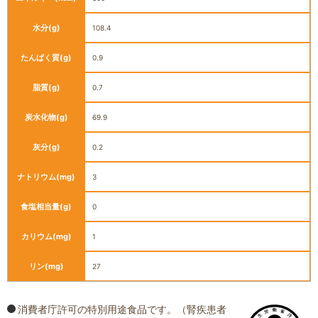
水分
(g)
108.4
たんぱく質
(g)
0.9
脂質
(g)
0.7
炭水化物
(g)
69.9
灰分
(g)
0.2
ナトリウム
(mg)
3
食塩相当量
(g)
0
カリウム
(mg)
1
リン
(mg)
27
消費者庁許可の特別用途食品です。（腎疾患者