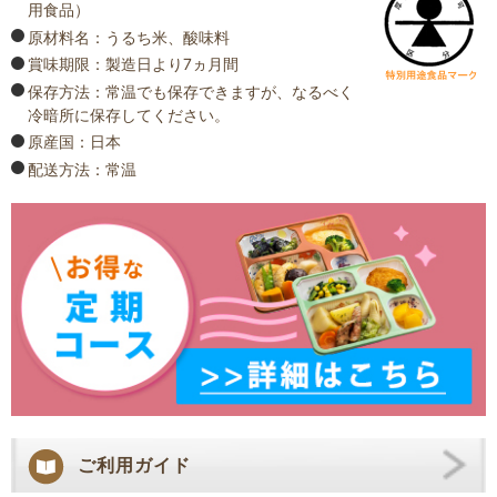
用食品）
原材料名：うるち米、酸味料
賞味期限：製造日より7ヵ月間
保存方法：常温でも保存できますが、なるべく
冷暗所に保存してください。
原産国：日本
配送方法：常温
ご利用ガイド