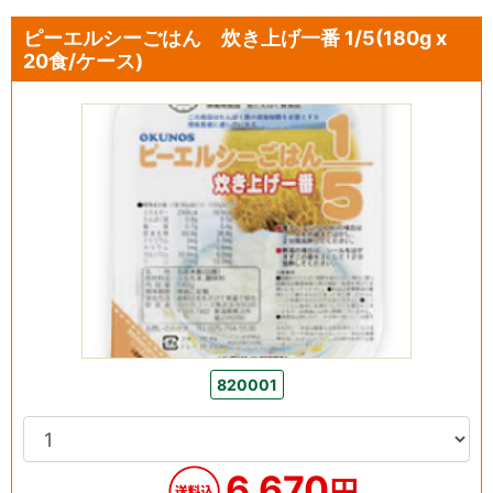
ピーエルシーごはん 炊き上げ一番 1/5(180g x
20食/ケース)
820001
6,670
円