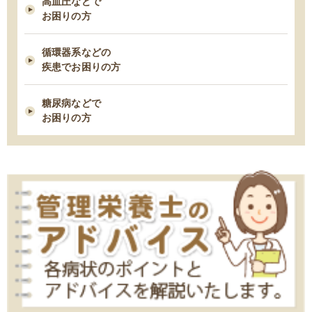
高血圧などで
お困りの方
2021/02/23
タンパク制限中の朝食は何を食べたら良い？ー1日タンパク50gの場合
循環器系などの
ー
疾患でお困りの方
2021/02/09
糖尿病などで
糖尿病性腎症を進行させないための食事療法
お困りの方
2021/02/03
胆石症になりやすい人の７つの習慣・特徴