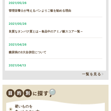
2021/05/26
2026/01/22
管理栄養士が考えるパンよりご飯を勧める理由
【続報】雪による遅延のご案内
2021/05/26
2026/01/21
良質なタンパク質とは～食品中のアミノ酸スコア一覧～
雪による遅延のご案内
2021/04/26
2026/01/13
糖尿病の3大合併症について
MFS定期コース締め切り日時変更について
2021/04/13
2025/12/09
そのカリウム制限、本当に必要なの？
一覧を見る
MFSお試しセットの締め切り日時変更について
2021/03/29
2025/11/18
減塩表示の落とし穴！その表示、本当に減塩？
11/18 臨時休業のお知らせ
硬いものを
2021/03/24