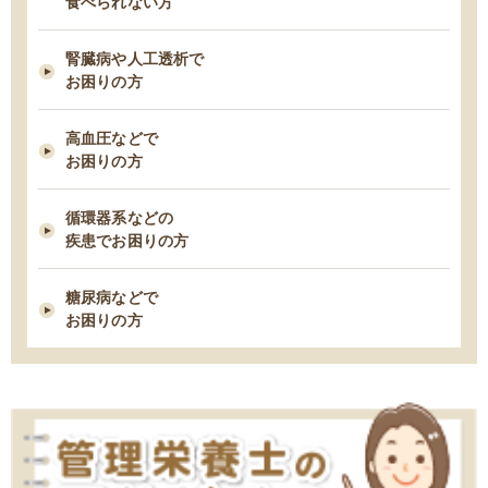
食べられない方
脂質制限中にお勧め！低脂肪・高タンパクな“魚”６つ
腎臓病や人工透析で
2021/03/03
お困りの方
早期の脂肪肝は改善できる！すぐ始めるべき５つの食事管理
高血圧などで
お困りの方
2021/02/23
タンパク制限中の朝食は何を食べたら良い？ー1日タンパク50gの場合
循環器系などの
ー
疾患でお困りの方
2021/02/09
糖尿病などで
糖尿病性腎症を進行させないための食事療法
お困りの方
2021/02/03
胆石症になりやすい人の７つの習慣・特徴